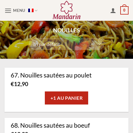
Passer
MENU
0
au
contenu
NOUILLES
67. Nouilles sautées au poulet
€
12,90
+1 AU PANIER
68. Nouilles sautées au boeuf