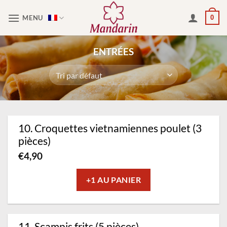
Passer
MENU
0
au
contenu
ENTRÉES
10. Croquettes vietnamiennes poulet (3
pièces)
€
4,90
+1 AU PANIER
11. Scampis frits (5 pièces)