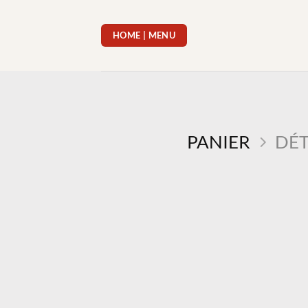
Passer
au
HOME | MENU
contenu
PANIER
DÉT